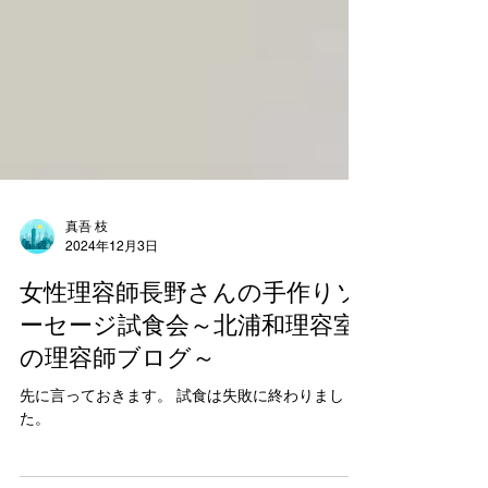
真吾 枝
2024年12月3日
女性理容師長野さんの手作りソ
ーセージ試食会～北浦和理容室
の理容師ブログ～