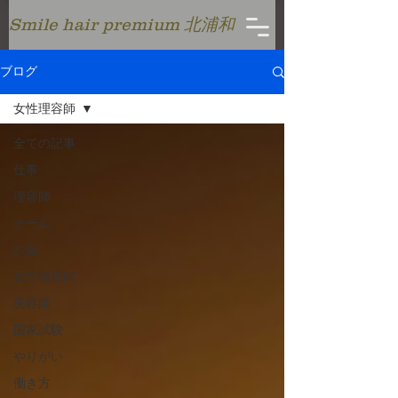
Smile hair premium 北浦和
ブログ
女性理容師
全ての記事
仕事
理容師
チーム
お金
女性理容師
美容師
国家試験
やりがい
働き方