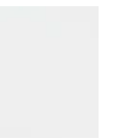
先に言っておきます。 試食は失敗に終わりまし
た。