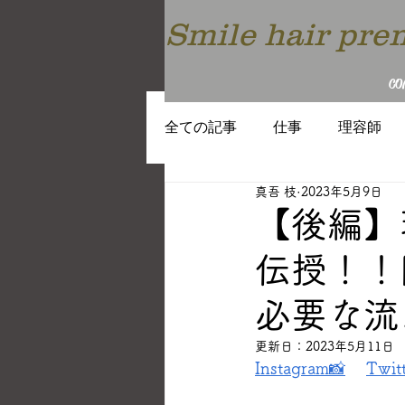
Smile hair p
CO
全ての記事
仕事
理容師
真吾 枝
2023年5月9日
働き方
教育
トレンド
【後編】
伝授！！
必要な流
更新日：
2023年5月11日
Instagram📸
Twit