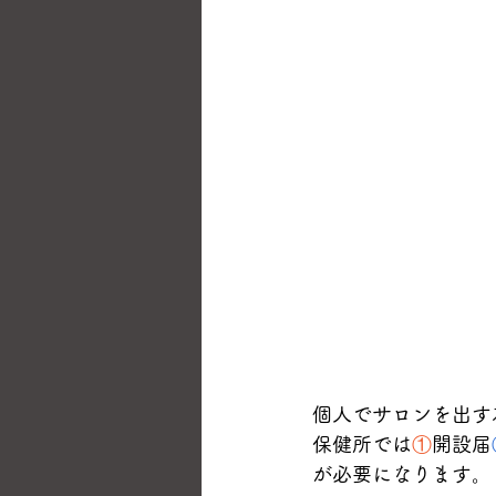
個人でサロンを出す
保健所では
①
開設届
が必要になります。