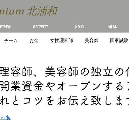
remium 北浦和
MPANY
RECRUIT
BLOG
MENU
チーム
お金
女性理容師
美容師
国家試験
理容師、美容師の独立の
開業資金やオープンする
れとコツをお伝え致しま
ter🐤