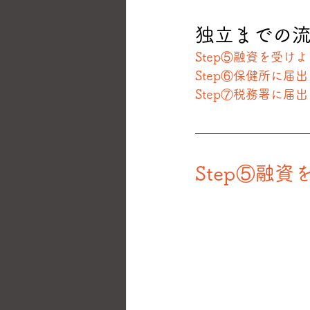
独立までの
Step⑤融資を受け
Step⑥保健所に届
Step⑦税務署に届
Step⑤融