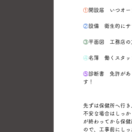
①
開設届　いつオー
②
設備　衛生的にサ
③
平面図　工務店の
④
名簿　働くスタッ
⑤
診断書　免許があ
す！
先ずは保健所へ行き
不安な場合はしっか
が終わってから保健
ので、工事前にしっ