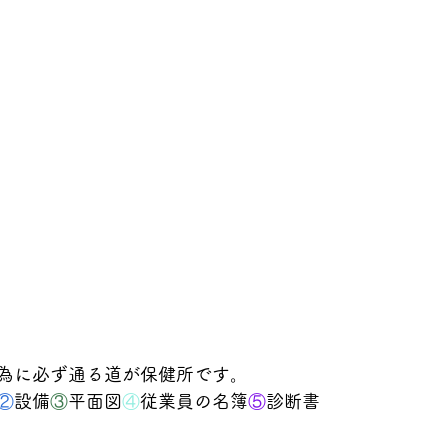
為に必ず通る道が保健所です。
②
設備
③
平面図
④
従業員の名簿
⑤
診断書