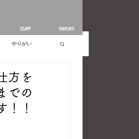
STAFF
CONTACT
やりがい
仕方を
までの
す！！