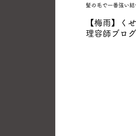
髪の毛で一番強い結
【梅雨】く
理容師ブロ