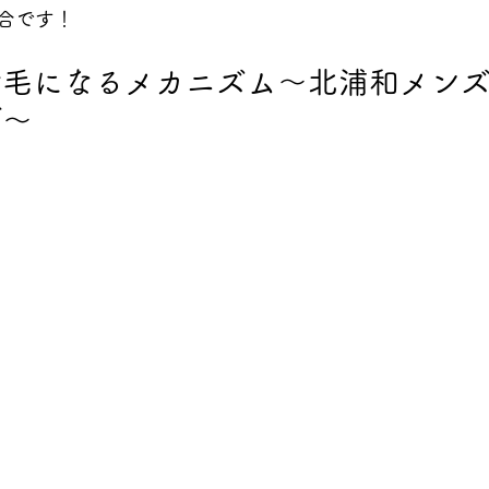
合です！
せ毛になるメカニズム～北浦和メン
グ～