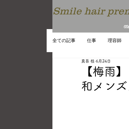
Smile hair p
CO
全ての記事
仕事
理容師
真吾 枝
6月24日
働き方
教育
トレンド
【梅雨】
和メンズ