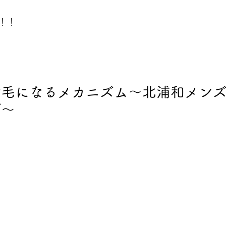
！！
せ毛になるメカニズム～北浦和メン
グ～