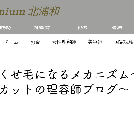
remium 北浦和
MPANY
RECRUIT
BLOG
MENU
チーム
お金
女性理容師
美容師
国家試験
くせ毛になるメカニズム
カットの理容師ブログ～