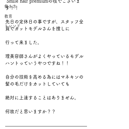
 Smile hair premiumの枝でございま
働き方
す！！
教育
先日の定休日の事ですが、スタッフ全
トレンド
員でカットモデルさんを捜しに
行って来ました。
理美容師さんがよくやっているモデル
ハントっていうやつですね！！
自分の技術を高める為にはマネキンの
髪の毛だけをカットしていても
絶対に上達することはありません。
何故だと思いますか？？