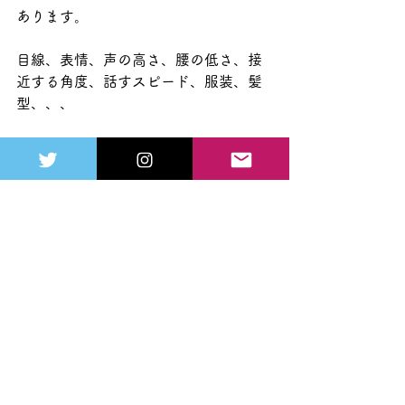
あります。
目線、表情、声の高さ、腰の低さ、接
近する角度、話すスピード、服装、髪
型、、、
挙げればキリがないですね、、、、
ただ、ここを見直せるチャンスがある
のがモデルハントなのです。
改めて自分を見直してあくまで相手の
目線に立って見てみる。
モデルハントでカットモデルさんをし
っかりと連れて来れる人は間違いなく
接客のレベルが高い人と言えます。