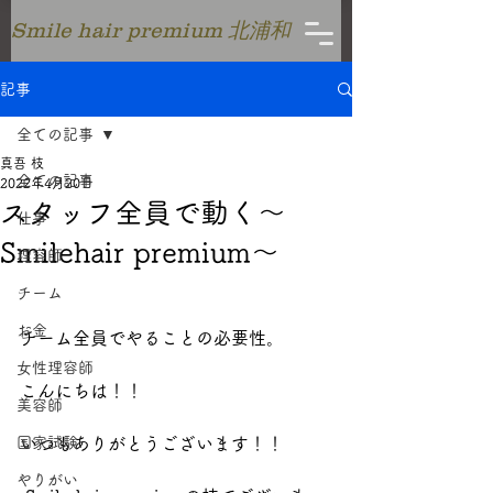
Smile hair premium 北浦和
記事
全ての記事
真吾 枝
全ての記事
2022年4月20日
スタッフ全員で動く〜
仕事
Smilehair premium〜
理容師
チーム
お金
チーム全員でやることの必要性。
女性理容師
こんにちは！！
美容師
国家試験
いつもありがとうございます！！
やりがい