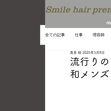
Smile hair p
CO
全ての記事
仕事
理容師
真吾 枝
2025年5月8日
働き方
教育
トレンド
流行りの
和メンズ