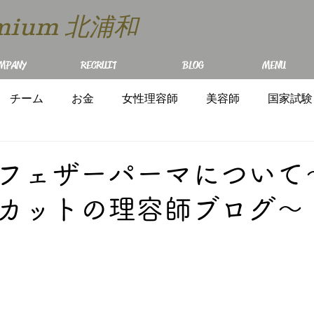
remium 北浦和
MPANY
RECRUIT
BLOG
MENU
チーム
お金
女性理容師
美容師
国家試験
フェザーパーマについて
カットの理容師ブログ～