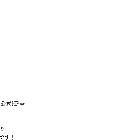
公式HP✂️
の
です！