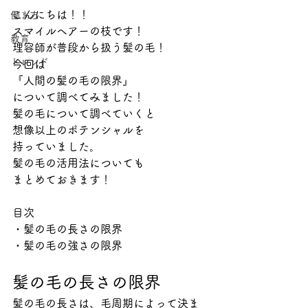
こんにちは！！
働き方
スマイルヘアーの枝です！
教育
理容師が普段から扱う髪の毛！
トレンド
今回は
『人間の髪の毛の限界』
について調べてみました！
髪の毛について調べていくと
想像以上のポテンシャルを
持っていました。
髪の毛の活用法についても
まとめておきます！
目次
・髪の毛の長さの限界
・髪の毛の強さの限界
髪の毛の長さの限界
髪の毛の長さは、毛周期によって決ま