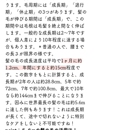
ります。毛周期には「成長期」「退行
期」「休止期」の3つがあります。髪の
毛が伸びる期間は「成長期」で、この
期間中は毛根は毛髪を絶え間なく伸ば
します。一般的な成長期は2〜7年です
が、個人差により10年程度に達する場
合もあります。＊普通の人で、腰まで
の長さが限界の様です。
髪の毛の成長速度は平均で
1ヶ月に約
1.2cm、年間にすると約15cm
程度で
す。この数字をもとに計算すると、成
長期が2年の人は約28.8cm、5年で約
72cm、7年で約100.8cm、最大で10年
なら約144cmまで伸びることになりま
す。因みに世界最長の髪の毛は約5.6m
に達した例もあります！これは成長期
が長くて、途中で切れないように特別
なケアをしないと不可能ですね！