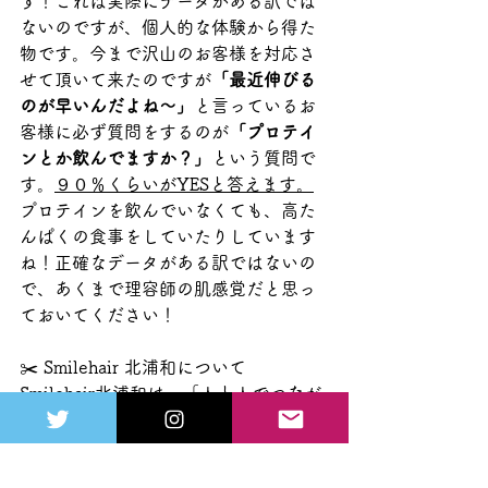
す！これは実際にデータがある訳では
ないのですが、個人的な体験から得た
物です。今まで沢山のお客様を対応さ
せて頂いて来たのですが
「最近伸びる
のが早いんだよね～」
と言っているお
客様に必ず質問をするのが
「プロテイ
ンとか飲んでますか？」
という質問で
す。
９０％くらいがYESと答えます。
プロテインを飲んでいなくても、高た
んぱくの食事をしていたりしています
ね！正確なデータがある訳ではないの
で、あくまで理容師の肌感覚だと思っ
ておいてください！
✂️ Smilehair 北浦和について
Smilehair北浦和は、「人と人でつなが
るサロン」をテーマに、
メンズカットを通してライフスタイル
に寄り添う理容室です。