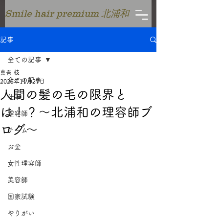
Smile hair premium 北浦和
記事
全ての記事
真吾 枝
全ての記事
2025年11月27日
人間の髪の毛の限界と
仕事
は！？〜北浦和の理容師ブ
理容師
ログ〜
チーム
お金
女性理容師
美容師
国家試験
やりがい