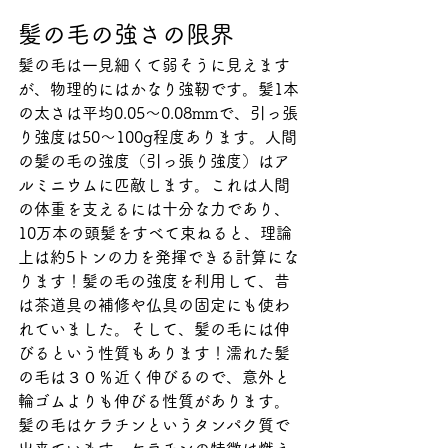
髪の毛の強さの限界
髪の毛は一見細くて弱そうに見えます
が、物理的にはかなり強靭です。髪1本
の太さは平均0.05〜0.08mmで、引っ張
り強度は50〜100g程度あります。人間
の髪の毛の強度（引っ張り強度）はア
ルミニウムに匹敵します。これは人間
の体重を支えるには十分な力であり、
10万本の頭髪をすべて束ねると、理論
上は約5トンの力を発揮できる計算にな
ります！髪の毛の強度を利用して、昔
は茶道具の補修や仏具の固定にも使わ
れていました。そして、髪の毛には伸
びるという性質もあります！濡れた髪
の毛は３０％近く伸びるので、意外と
輪ゴムよりも伸びる性質があります。
髪の毛はケラチンというタンパク質で