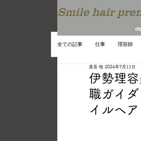
Smile hair p
CO
全ての記事
仕事
理容師
真吾 枝
2024年7月11日
働き方
教育
トレンド
伊勢理容
職ガイダ
イルヘア