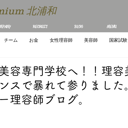
remium 北浦和
MPANY
RECRUIT
BLOG
MENU
チーム
お金
女性理容師
美容師
国家試験
美容専門学校へ！！理容
ンスで暴れて参りました
ー理容師ブログ。