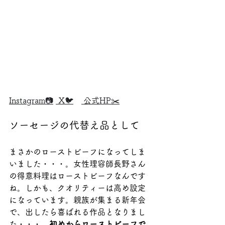
Instagram📷
 X🐦
 公式HP✂️
ソーセージの代替え品として
まさかのローストビーフになってしま
いました・・・。女性理容師長野さん
の得意料理はローストビーフなんです
ね。しかも、クオリティーは高め設定
になっています。親族が集まる新年会
で、出したら喜ばれる作品となりまし
た・・・。
初めからローストビーフで