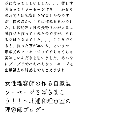
ジになってしまいました。。。難しす
ぎるって！ソーセージ作り！！かなり
の時間と研究費用を投資したのです
が、僕の温かい手では作れませんでし
た。比較的冷え性の長野さんが大量に
試作品を作ってくれたのですが、それ
もやはりダメでした。。。ここまでく
ると、買った方が早いね。というか、
市販品のソーセージってめちゃくちゃ
美味しいんだなと思いました。あんな
にプリプリでパキパキなソーセージは
企業努力の結晶とでも言えますね！
女性理容師の作る自家製
ソーセージをばらまこ
う！！～北浦和理容室の
理容師ブログ～