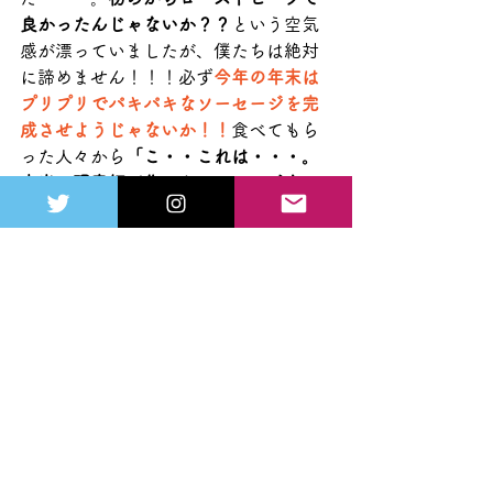
良かったんじゃないか？？
という空気
感が漂っていましたが、僕たちは絶対
に諦めません！！！必ず
今年の年末は
プリプリでパキパキなソーセージを完
成させようじゃないか！！
食べてもら
った人々から
「こ・・これは・・・。
本当に理容師が作ったソーセージなの
か？」
と言わせるくらいの最高の作品
を作りたいと思います！！待っていて
下さい！！
Instagram📷
 X🐦
 公式HP✂️
あと
枝と一緒に働いてみたいって人！！
↓ここからもDM出来るからクリックし