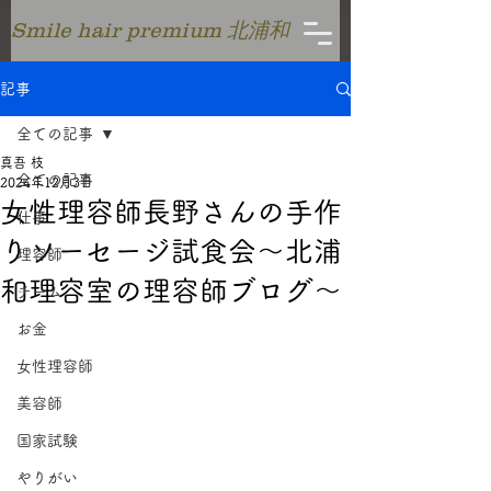
Smile hair premium 北浦和
記事
全ての記事
真吾 枝
全ての記事
2024年12月3日
女性理容師長野さんの手作
仕事
りソーセージ試食会～北浦
理容師
和理容室の理容師ブログ～
チーム
お金
女性理容師
美容師
国家試験
やりがい