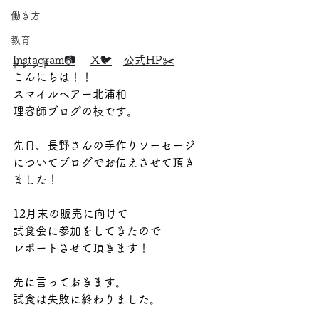
働き方
教育
Instagram📷
X🐦
公式HP✂️
トレンド
こんにちは！！
スマイルヘアー北浦和
理容師ブログの枝です。
先日、長野さんの手作りソーセージ
についてブログでお伝えさせて頂き
ました！
12月末の販売に向けて
試食会に参加をしてきたので
レポートさせて頂きます！
先に言っておきます。
試食は失敗に終わりました。