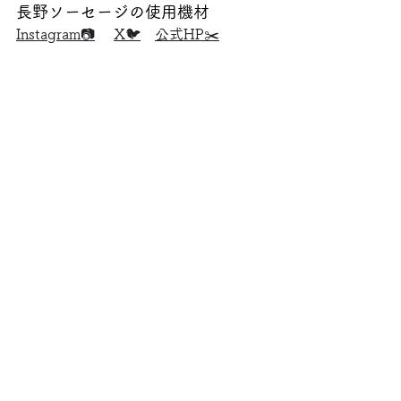
長野ソーセージの使用機材
Instagram📷
X🐦
公式HP✂️