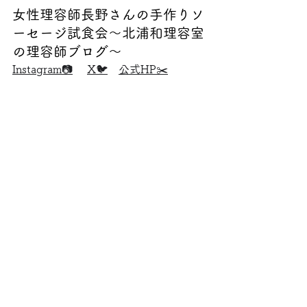
女性理容師長野さんの手作りソ
ーセージ試食会～北浦和理容室
の理容師ブログ～
Instagram📷
X🐦
公式HP✂️