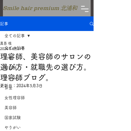
Smile hair premium 北浦和
記事
全ての記事
真吾 枝
全ての記事
2024年4月29日
理容師、美容師のサロンの
仕事
選び方・就職先の選び方。
理容師
理容師ブログ。
チーム
更新日：
2024年5月3日
お金
女性理容師
美容師
国家試験
やりがい