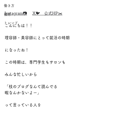
働き方
Instagram📷
X🐦
公式HP✂️
教育
トレンド
こんにちは！！
理容師・美容師にとって就活の時期
になったね！
この時期は、専門学生もサロンも
みんな忙しいから
「枝のブログなんて読んでる
暇なんかないよー」
って言っている人を