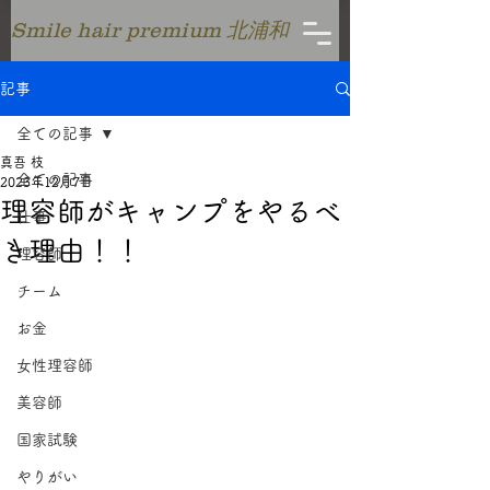
Smile hair premium 北浦和
記事
全ての記事
真吾 枝
全ての記事
2023年12月7日
理容師がキャンプをやるべ
仕事
き理由！！
理容師
チーム
お金
女性理容師
美容師
国家試験
やりがい