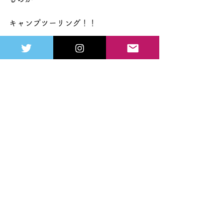
キャンプツーリング！！
理容師を続けていて
・毎日の生活リズムが狂っている人
・たまには一人になりたい人
・非日常を味わいたい人
こんな人はソロキャンプツーリングが
絶対におすすめ！！
何も考えずに
一人で火を見つめる。