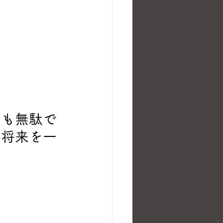
ても無駄で
は将来を一