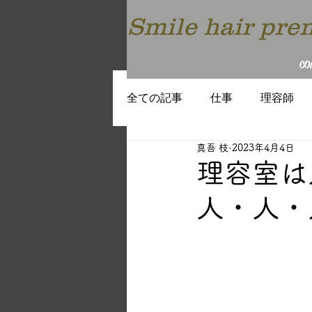
Smile hair p
CO
全ての記事
仕事
理容師
真吾 枝
2023年4月4日
働き方
教育
トレンド
理容室は
人・人・