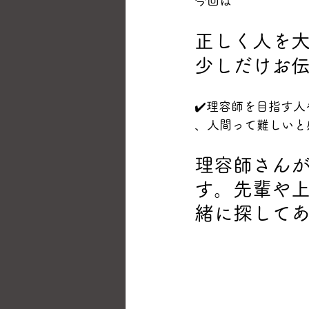
今回は
正しく人を
少しだけお
✔️理容師を目指す
、人間って難しいと
理容師さん
す。先輩や
緒に探して