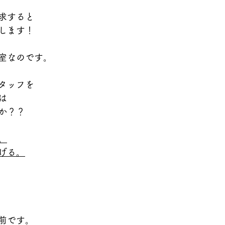
求すると
します！
室なのです。
タッフを
は
か？？
。
げる。
前です。