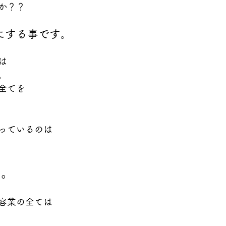
か？？
にする事です。
は
。
全てを
っているのは
す。
容業の全ては